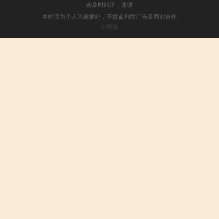
会及时纠正，谢谢
本站仅为个人兴趣爱好，不接盈利性广告及商业合作
小男孩