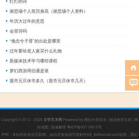
灯灯的诗
谢思埸个人简历身高（谢思埸个人资料）
年历大过年的意思
会背诗吗
“俛念兮子胥”的出处是哪里
过年要给老人家买什么礼物
新媒体技术学习哪些课程
梦幻西游周伯通是谁
股市元旦休市多久（股市元旦休市几天）
Copyright © 2012 - 2026
文学艺术网
Powered by
网站分类目录
|
精选推荐文章
|
网
站地图
|
疑难解答
粤ICP备05119915号
声明：本站内容来自互联网，如信息有错误可发邮件到f_fb#foxmail.com说明，我们