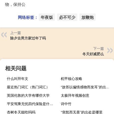
物，保持公
网络标签：
年夜饭
必不可少
放鞭炮
上一篇
除夕去男方家过年了吗
下一篇
冬天好减肥么
相关问题
什么叫拜年文
机甲核心攻略
最近热门词汇（热门词汇）
“故答以偏情感物而发耳”的出处是哪里
英国伦敦的大学有哪些大学
太极拜年视频创意
平安驾乘无忧四代保险是什么意思
诗中竹
杏树冬天能吃吗吗
“突怒而无畏”的出处是哪里