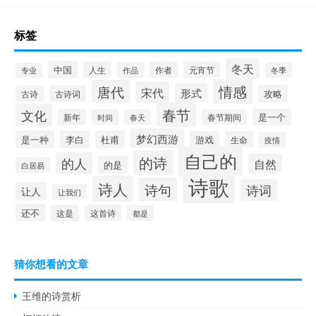
标签
冬天
中国
人生
作者
元宵节
作品
冬季
专业
情感
唐代
宋代
形式
攻略
古诗
古诗词
春节
文化
新年
是一个
时间
春天
春节期间
梦幻西游
是一种
李白
杜甫
游戏
生命
疫情
自己的
的诗
的人
自然
的是
白居易
诗歌
诗人
诗句
诗词
让人
让我们
还不
这是
这首诗
都是
猜你想看的文章
王维的诗赏析