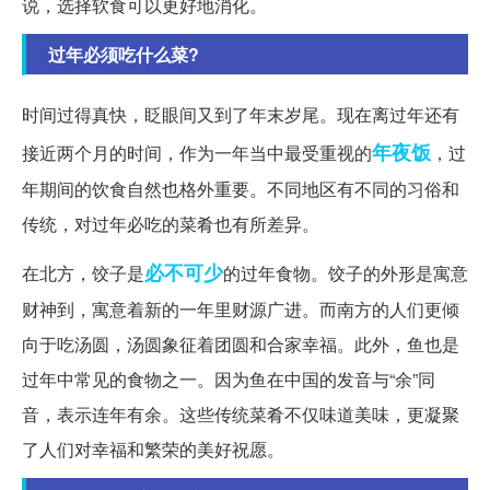
说，选择软食可以更好地消化。
过年必须吃什么菜?
时间过得真快，眨眼间又到了年末岁尾。现在离过年还有
年夜饭
接近两个月的时间，作为一年当中最受重视的
，过
年期间的饮食自然也格外重要。不同地区有不同的习俗和
传统，对过年必吃的菜肴也有所差异。
必不可少
在北方，饺子是
的过年食物。饺子的外形是寓意
财神到，寓意着新的一年里财源广进。而南方的人们更倾
向于吃汤圆，汤圆象征着团圆和合家幸福。此外，鱼也是
过年中常见的食物之一。因为鱼在中国的发音与“余”同
音，表示连年有余。这些传统菜肴不仅味道美味，更凝聚
了人们对幸福和繁荣的美好祝愿。