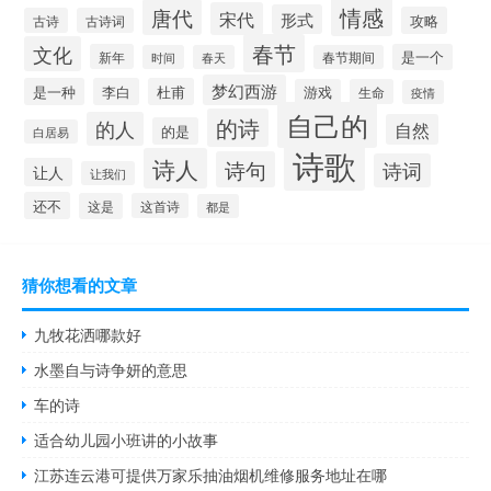
情感
唐代
宋代
形式
攻略
古诗
古诗词
春节
文化
新年
是一个
时间
春天
春节期间
梦幻西游
是一种
李白
杜甫
游戏
生命
疫情
自己的
的诗
的人
自然
的是
白居易
诗歌
诗人
诗句
诗词
让人
让我们
还不
这是
这首诗
都是
猜你想看的文章
九牧花洒哪款好
水墨自与诗争妍的意思
车的诗
适合幼儿园小班讲的小故事
江苏连云港可提供万家乐抽油烟机维修服务地址在哪