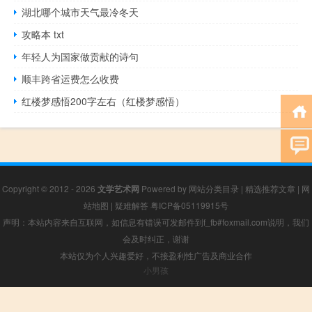
湖北哪个城市天气最冷冬天
攻略本 txt
年轻人为国家做贡献的诗句
顺丰跨省运费怎么收费
红楼梦感悟200字左右（红楼梦感悟）
Copyright © 2012 - 2026
文学艺术网
Powered by
网站分类目录
|
精选推荐文章
|
网
站地图
|
疑难解答
粤ICP备05119915号
声明：本站内容来自互联网，如信息有错误可发邮件到f_fb#foxmail.com说明，我们
会及时纠正，谢谢
本站仅为个人兴趣爱好，不接盈利性广告及商业合作
小男孩