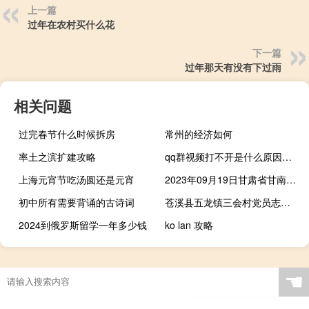
上一篇
过年在农村买什么花
下一篇
过年那天有没有下过雨
相关问题
过完春节什么时候拆房
常州的经济如何
率土之滨扩建攻略
qq群视频打不开是什么原因（qq群视频进不去怎么办）
上海元宵节吃汤圆还是元宵
2023年09月19日甘肃省甘南藏族自治州疫情大数据-今日/今天疫情全网搜索最新实时消息动态情况通知播报
初中所有需要背诵的古诗词
苍溪县五龙镇三会村党员志愿服务队(关于苍溪县五龙镇三会村党员志愿服务队简述)
2024到俄罗斯留学一年多少钱
ko lan 攻略
☚