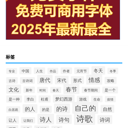
标签
冬天
中国
人生
作者
元宵节
作品
冬季
专业
情感
唐代
宋代
形式
攻略
古诗
古诗词
春节
文化
新年
是一个
时间
春天
春节期间
梦幻西游
是一种
李白
杜甫
游戏
生命
疫情
自己的
的诗
的人
自然
的是
白居易
诗歌
诗人
诗句
诗词
让人
让我们