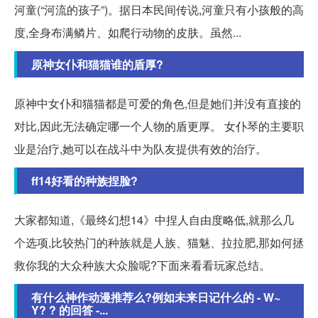
河童(“河流的孩子”)。据日本民间传说,河童只有小孩般的高
度,全身布满鳞片、如爬行动物的皮肤。虽然...
原神女仆和猫猫谁的盾厚?
原神中女仆和猫猫都是可爱的角色,但是她们并没有直接的
对比,因此无法确定哪一个人物的盾更厚。 女仆琴的主要职
业是治疗,她可以在战斗中为队友提供有效的治疗。
ff14好看的种族捏脸?
大家都知道,《最终幻想14》中捏人自由度略低,就那么几
个选项,比较热门的种族就是人族、猫魅、拉拉肥,那如何拯
救你我的大众种族大众脸呢?下面来看看玩家总结。
有什么神作动漫推荐么?例如未来日记什么的 - W~
Y? ? 的回答 -...