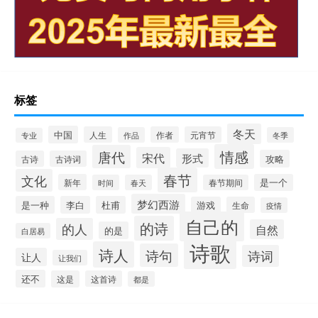
标签
冬天
中国
人生
作者
元宵节
作品
冬季
专业
情感
唐代
宋代
形式
攻略
古诗
古诗词
春节
文化
新年
是一个
时间
春天
春节期间
梦幻西游
是一种
李白
杜甫
游戏
生命
疫情
自己的
的诗
的人
自然
的是
白居易
诗歌
诗人
诗句
诗词
让人
让我们
还不
这是
这首诗
都是