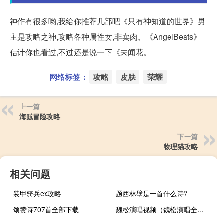
神作有很多哟,我给你推荐几部吧《只有神知道的世界》男
主是攻略之神,攻略各种属性女,非卖肉。《AngelBeats》
估计你也看过,不过还是说一下《未闻花。
网络标签：
攻略
皮肤
荣耀
上一篇
海贼冒险攻略
下一篇
物理猫攻略
相关问题
装甲骑兵ex攻略
题西林壁是一首什么诗?
颂赞诗707首全部下载
魏松演唱视频（魏松演唱全部歌曲）