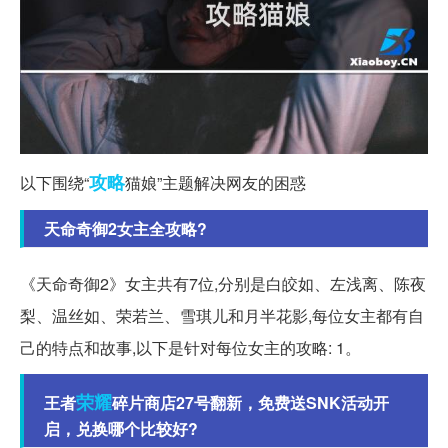
攻略
以下围绕“
猫娘”主题解决网友的困惑
天命奇御2女主全攻略?
《天命奇御2》女主共有7位,分别是白皎如、左浅离、陈夜
梨、温丝如、荣若兰、雪琪儿和月半花影,每位女主都有自
己的特点和故事,以下是针对每位女主的攻略: 1。
荣耀
王者
碎片商店27号翻新，免费送SNK活动开
启，兑换哪个比较好?