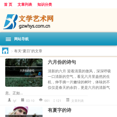
首 页
文章列表
知识分类
网站导航
>
有关“夏日”的文章
六月份的诗句
清新的六月 迎着清晨的微风，深深呼吸
一口清新的空气，看见六月里盎然的生
机，伸手摘一片嫩绿的树叶，体味的不
仅仅是春天的余韵，更是六月的清新气
息。正如...
lyf
03-10
661
121
文章列表
有夏字的诗