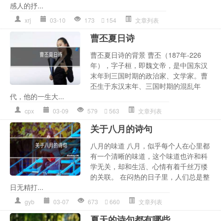
感人的抒...
xrj
03-10
173
154
文章列表
曹丕夏日诗
曹丕夏日诗的背景 曹丕（187年-226
年），字子桓，即魏文帝，是中国东汉
末年到三国时期的政治家、文学家。曹
丕生于东汉末年、三国时期的混乱年
代，他的一生大...
cpx
03-09
579
563
文章列表
关于八月的诗句
八月的味道 八月，似乎每个人在心里都
有一个清晰的味道，这个味道也许和科
学无关，却和生活、心情有着千丝万缕
的关联。 在闷热的日子里，人们总是整
日无精打...
gyb
03-07
673
660
文章列表
夏天的诗句都有哪些