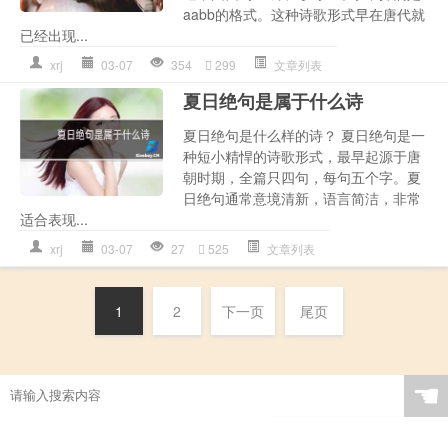
aabb的格式。这种诗歌形式早在唐代就
已经出现...
xrj
03-07
354
299
文章列表
夏日绝句是属于什么诗
夏日绝句是什么样的诗？ 夏日绝句是一
种短小精悍的诗歌形式，最早起源于唐
朝时期，全篇只四句，每句五个字。夏
日绝句通常意境清新，语言简洁，非常
适合表现...
xrj
03-07
27
525
文章列表
1
2
下一页
尾页
☚