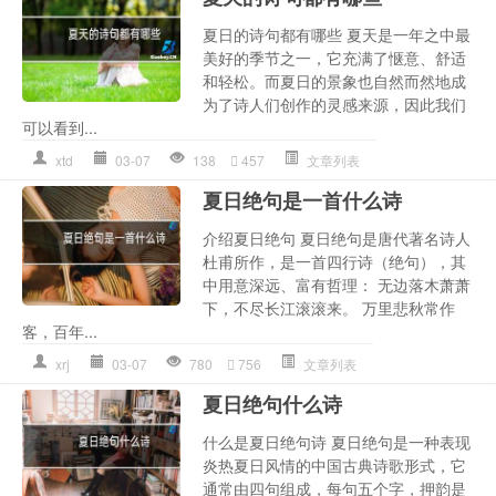
夏日的诗句都有哪些 夏天是一年之中最
美好的季节之一，它充满了惬意、舒适
和轻松。而夏日的景象也自然而然地成
为了诗人们创作的灵感来源，因此我们
可以看到...
xtd
03-07
138
457
文章列表
夏日绝句是一首什么诗
介绍夏日绝句 夏日绝句是唐代著名诗人
杜甫所作，是一首四行诗（绝句），其
中用意深远、富有哲理： 无边落木萧萧
下，不尽长江滚滚来。 万里悲秋常作
客，百年...
xrj
03-07
780
756
文章列表
夏日绝句什么诗
什么是夏日绝句诗 夏日绝句是一种表现
炎热夏日风情的中国古典诗歌形式，它
通常由四句组成，每句五个字，押韵是