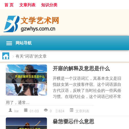
首 页
文章列表
知识分类
网站导航
>
有关“词语”的文章
开寤的解释及意思是什么
开幞是一个汉语词汇，其基本含义是旧
指妓女第一次接客伴宿。这个词语源自
古代汉语，反映了当时社会的一些风俗
习惯。在现代社会，这个词语已经不常
用了，通常...
kw
01-03
0
824
文章列表
嘦怹嫑忈什么意思