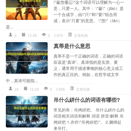
\"嘦怹嫑忈\"这个词语可以理解为一心一
意，只爱一人。其中： \"嘦\"（jiào）是
一个合成字，由\"只\"和\"要\"组合而
成，表示“只要”的意思。 \"怹\"（tān）
是...
jt
12-29
0
870
文章列表
真蒂是什么意思
真蒂不是一个正确的词语，正确的词语
应该是“真谛”。真谛指的是实质、要
义，通常用于描述事物的核心意义或工
作的真正目的。例如，在哲学或文学
中，真谛可能指...
zd
12-23
0
826
文章列表
吊什么絣什么的词语有哪些?
常见的有：吊拷絣把。 吊什么絣什么的
词语相关词语和解释 词语 拼音/解释 吊
拷絣把 1.亦作\"吊拷絣把\"。 2.捆绑起
来吊打。