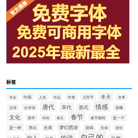
标签
冬天
中国
人生
作者
元宵节
作品
冬季
专业
情感
唐代
宋代
形式
攻略
古诗
古诗词
春节
文化
新年
是一个
时间
春天
春节期间
梦幻西游
是一种
李白
杜甫
游戏
生命
疫情
自己的
的诗
的人