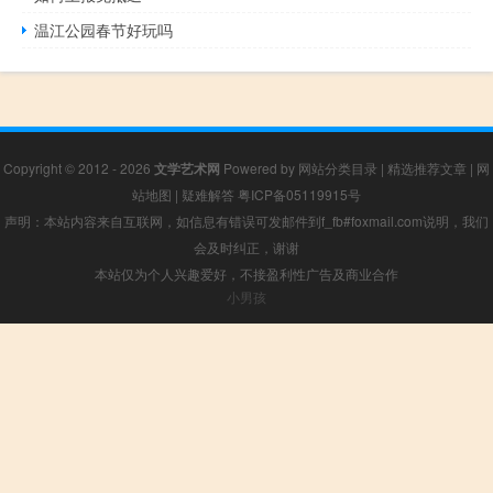
温江公园春节好玩吗
Copyright © 2012 - 2026
文学艺术网
Powered by
网站分类目录
|
精选推荐文章
|
网
站地图
|
疑难解答
粤ICP备05119915号
声明：本站内容来自互联网，如信息有错误可发邮件到f_fb#foxmail.com说明，我们
会及时纠正，谢谢
本站仅为个人兴趣爱好，不接盈利性广告及商业合作
小男孩