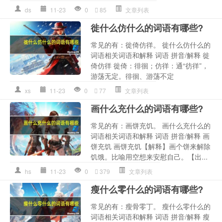
ds
11-23
0
85
文章列表
徙什么仿什么的词语有哪些?
常见的有：徙倚仿徉。 徙什么仿什么的
词语相关词语和解释 词语 拼音/解释 徙
倚仿徉 徙倚：徘徊；仿徉：通“彷徉”，
游荡无定。徘徊、游荡不定
xs
11-23
0
77
文章列表
画什么充什么的词语有哪些?
常见的有：画饼充饥。 画什么充什么的
词语相关词语和解释 词语 拼音/解释 画
饼充饥 画饼充饥【解释】画个饼来解除
饥饿。比喻用空想来安慰自己。【出...
hs
11-23
0
379
文章列表
瘦什么零什么的词语有哪些?
常见的有：瘦骨零丁。 瘦什么零什么的
词语相关词语和解释 词语 拼音/解释 瘦