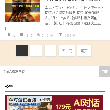
常见的有：牛衣岁月。 牛什么岁什么的
词语相关词语和解释 词语 拼音/解释 牛
衣岁月 牛衣岁月【解释】指贫困的生
活。【出处】清·曾国藩《送妹夫王五
归...
ns
11-17
0
161
文章列表
1
2
3
下一页
尾页
☚
公告