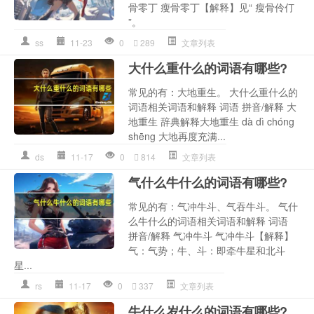
骨零丁 瘦骨零丁【解释】见“ 瘦骨伶仃
”。
ss
11-23
0
289
文章列表
大什么重什么的词语有哪些?
常见的有：大地重生。 大什么重什么的
词语相关词语和解释 词语 拼音/解释 大
地重生 辞典解释大地重生 dà dì chóng
shēng 大地再度充满...
ds
11-17
0
814
文章列表
气什么牛什么的词语有哪些?
常见的有：气冲牛斗、气吞牛斗。 气什
么牛什么的词语相关词语和解释 词语
拼音/解释 气冲牛斗 气冲牛斗【解释】
气：气势；牛、斗：即牵牛星和北斗
星...
rs
11-17
0
337
文章列表
牛什么岁什么的词语有哪些?