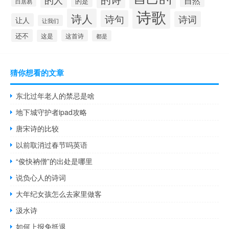
自然
的是
白居易
诗歌
诗人
诗句
诗词
让人
让我们
还不
这是
这首诗
都是
猜你想看的文章
东北过年老人的禁忌是啥
地下城守护者ipad攻略
唐宋诗的比较
以前取消过春节吗英语
“俊快衲僧”的出处是哪里
说负心人的诗词
大年纪女孩怎么去家里做客
汲水诗
如何上报免抵退