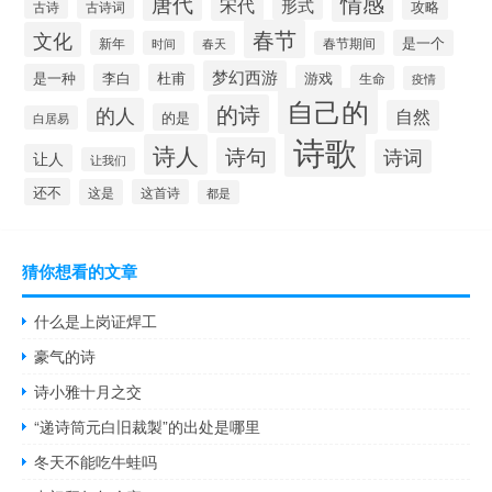
情感
唐代
宋代
形式
攻略
古诗
古诗词
春节
文化
新年
是一个
时间
春天
春节期间
梦幻西游
是一种
李白
杜甫
游戏
生命
疫情
自己的
的诗
的人
自然
的是
白居易
诗歌
诗人
诗句
诗词
让人
让我们
还不
这是
这首诗
都是
猜你想看的文章
什么是上岗证焊工
豪气的诗
诗小雅十月之交
“递诗筒元白旧裁製”的出处是哪里
冬天不能吃牛蛙吗