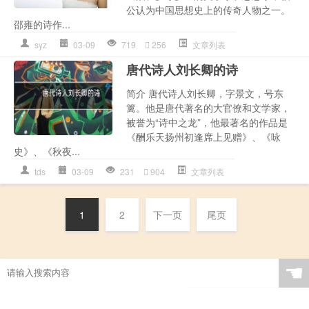
公认为中国思想史上的传奇人物之一。
邵雍的诗作...
syz
03-09
719
256
文章列表
唐代诗人刘长卿的诗
简介 唐代诗人刘长卿，字景文，号东
篱。他是唐代著名的大官僚和文学家，
被誉为“诗中之龙”，他最著名的作品是
《酬乐天扬州初逢席上见赠》、《咏
史》、《秋夜...
tds
03-09
231
904
文章列表
1
2
下一页
尾页
☚