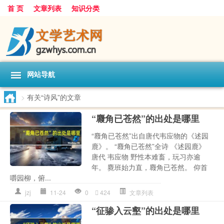
首 页
文章列表
知识分类
网站导航
>
有关“诗风”的文章
“麚角已苍然”的出处是哪里
“麚角已苍然”出自唐代韦应物的《述园
鹿》。 “麚角已苍然”全诗 《述园鹿》
唐代 韦应物 野性本难畜，玩习亦逾
年。 麑班始力直，麚角已苍然。 仰首
嚼园柳，俯...
jzj
11-24
0
424
文章列表
“征骖入云壑”的出处是哪里