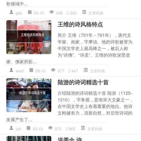
歌领域中...
gds
03-10
368
362
文章列表
王维的诗风格特点
简介 王维（701年－761年），唐代文
学家、画家，字摩诘。他的诗歌被誉为
中国文学史上最高峰之一，被后人称
为“诗佛”、“诗圣”。王维的诗歌深受道
家、佛家所影...
wwd
03-10
977
447
文章列表
陆游的诗词精选十首
介绍陆游的诗词精选十首 陆游（1125-
1210），字务观，是南宋大文豪之一，
在中国文学史上有着重要的地位。他诗
文刚健有力，清新自然，对后世诗词的
发展产生了...
lyd
03-10
973
865
文章列表
洪秀全 诗