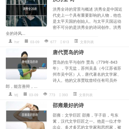
洪秀全诗的背景与概述 洪秀全是中国近
代史上一个具有重要影响的人物，他也
是太平天国的创始人。与太平天国运动
密不可分的是洪秀全的诗词创作。洪秀
全的诗风...
hxr
03-09
677
613
文章列表
唐代贾岛的诗
贾岛的生平与创作 贾岛（779年-843
年），字无盐，苏州吴县（今江苏省苏
州市吴中区）人，唐代著名的文学家、
诗人。他的父亲贾耽曾经任有司员外
郎，能言善辩，...
tdj
03-09
773
393
文章列表
邵雍最好的诗
邵雍：文学巨匠 邵雍，字子容，号东
篱，汉代文学巨匠之一。他是一位才华
出众、多才多艺的文学家和思想家，被