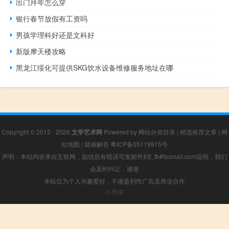
出门拜年怎么穿
银行春节放假有工资吗
男孩学理科好还是文科好
新版摩天楼攻略
黑龙江绥化可提供SKG饮水设备维修服务地址在哪
Copyright © 2012 - 2026
文学艺术网
Powered by
网站分类目录
|
精选推荐文章
|
网
站地图
|
疑难解答
粤ICP备05119915号
声明：本站内容来自互联网，如信息有错误可发邮件到f_fb#foxmail.com说明，我们
会及时纠正，谢谢
本站仅为个人兴趣爱好，不接盈利性广告及商业合作
小男孩