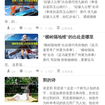
“征骖入云壑”出自唐代张九龄的《奉使
自蓝田玉山南行》。 “征骖入云壑”全诗
《奉使自蓝田玉山南行》 唐代 张九龄
征骖入云壑，始忆步金门。 通籍微躯
幸，归...
jzz
11-24
0
136
文章列表
“横岭隔地维”的出处是哪里
“横岭隔地维”出自唐代韦应物的《送冯
著受李广州署为录事》。 “横岭隔地
维”全诗 《送冯著受李广州署为录事》
唐代 韦应物 郁郁杨柳枝，萧萧征马
悲。 送君灞...
jzh
11-24
0
707
文章列表
郭的诗
谁是郭 郭是谁？这是一个鲜为人知的名
字，但是如果您喜爱古典诗歌，您肯定
听过郭的诗。郭是唐朝杨州人，他曾作
为科举考试的状元而广为人知。他在诗