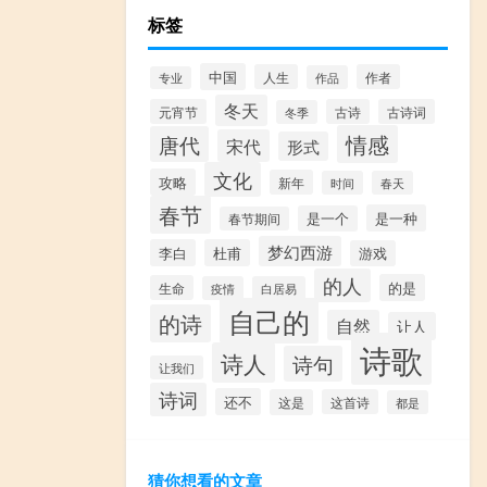
标签
中国
人生
作者
作品
专业
冬天
元宵节
古诗
古诗词
冬季
情感
唐代
宋代
形式
文化
攻略
新年
时间
春天
春节
是一种
是一个
春节期间
梦幻西游
李白
杜甫
游戏
的人
的是
生命
疫情
白居易
自己的
的诗
自然
让人
诗歌
诗人
诗句
让我们
诗词
还不
这是
这首诗
都是
猜你想看的文章