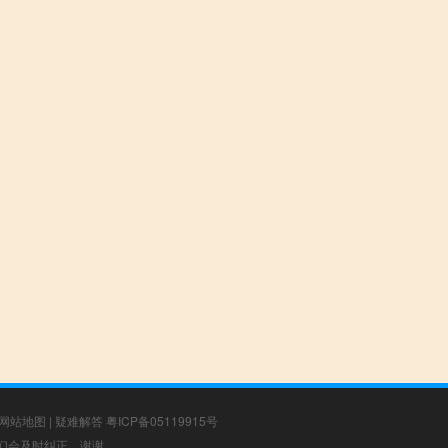
网站地图
|
疑难解答
粤ICP备05119915号
，我们会及时纠正，谢谢