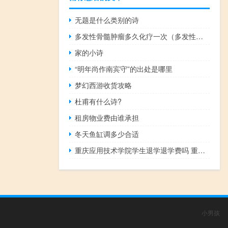
无题是什么类别的诗
多发性骨髓肿瘤多久化疗一次（多发性骨髓瘤病人一般要做几次化疗）
家的小诗
“明年尚作南宾守”的出处是哪里
梦幻西游收货攻略
杜甫有什么诗?
租房物业费由谁承担
冬天鱼缸调多少合适
重庆应用技术学院学生退学退学费吗 重庆交大一学生被公告退学
小男孩