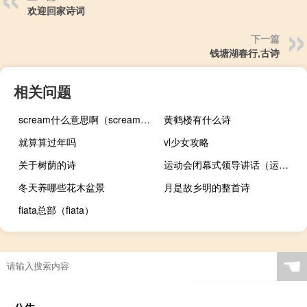
欢迎回家诗词
下一篇
钱塘湖春行,古诗
相关问题
scream什么意思啊（scream什么意思）
黄鹤楼有什么诗
就算算过年吗
vl少女攻略
关于树荫的诗
运动会闭幕式领导讲话（运动会闭幕式领导讲话稿）
冬天养哪些花木盆景
月是故乡明的整首诗
fiata总部（fiata）
☚