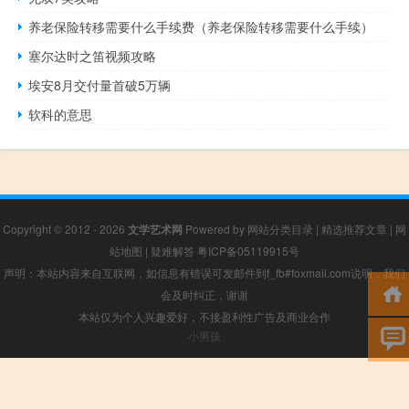
养老保险转移需要什么手续费（养老保险转移需要什么手续）
塞尔达时之笛视频攻略
埃安8月交付量首破5万辆
软科的意思
Copyright © 2012 - 2026
文学艺术网
Powered by
网站分类目录
|
精选推荐文章
|
网
站地图
|
疑难解答
粤ICP备05119915号
声明：本站内容来自互联网，如信息有错误可发邮件到f_fb#foxmail.com说明，我们
会及时纠正，谢谢
本站仅为个人兴趣爱好，不接盈利性广告及商业合作
小男孩