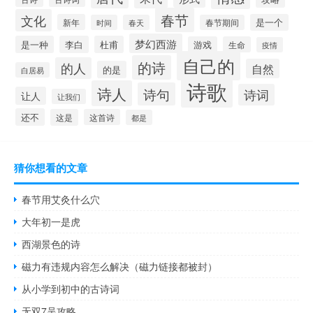
春节
文化
新年
是一个
时间
春天
春节期间
梦幻西游
是一种
李白
杜甫
游戏
生命
疫情
自己的
的诗
的人
自然
的是
白居易
诗歌
诗人
诗句
诗词
让人
让我们
还不
这是
这首诗
都是
猜你想看的文章
春节用艾灸什么穴
大年初一是虎
西湖景色的诗
磁力有违规内容怎么解决（磁力链接都被封）
从小学到初中的古诗词
无双7吴攻略