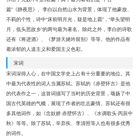
篇”《静夜思》。李白以自然山水为背景，体现了他豪放、
不羁的个性，诗中“床前明月光，疑是地上霜”，“举头望明
月，低头思故乡”的两句最为著名。除此之外，李白的诗歌
还有《将进酒》、《梦游天姥吟留别》等等。他的作品有
着浓郁的人道主义和爱国主义色彩。
宋词
宋词深得人心，在中国文学史上占有十分重要的地位。其
中最为代表性的词人当属苏轼。苏轼的《赤壁怀古》是他
的代表作之一，这首词描写了当时的历史背景，颂扬了中
国古代英雄的气概，展现了作者的壮志豪情。苏轼还有很
多其他词作，如《念奴娇·赤壁怀古》、《水调歌头·丙辰中
秋》等等。除了苏轼，辛弃疾、李清照等人也有很多优秀
的词作。