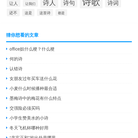
诗歌
诗人
诗句
诗词
让人
让我们
还不
这是
这首诗
都是
猜你想看的文章
office奴什么梗？什么梗
何的诗
认错诗
女朋友过年买车送什么花
小麦什么时候播种最合适
墨梅诗中的梅花有什么特点
交强险必须买吗
小学生赞美水的小诗
冬天飞机杯哪种好用
“亲宾正和”的出处是哪里