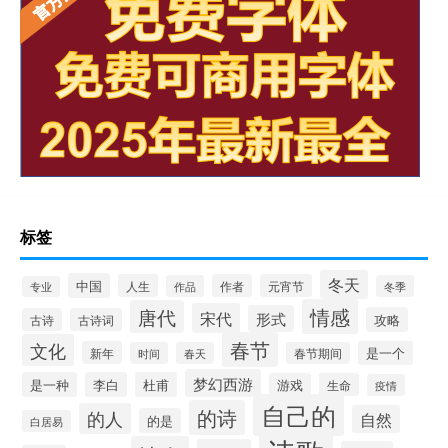
标签
冬天
中国
人生
作者
元宵节
作品
冬季
专业
情感
唐代
宋代
形式
攻略
古诗
古诗词
春节
文化
新年
是一个
时间
春天
春节期间
梦幻西游
是一种
李白
杜甫
游戏
生命
疫情
自己的
的诗
的人
自然
的是
白居易