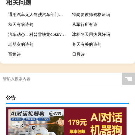
相关问题
通用汽车无人驾驶汽车部门与本田达成价值27亿5千万美元的
特岗要教师资格证吗
秋天有啥诗句
从军行所有诗
汽车动态：科普雪铁龙c5suv天逸怎么样及奔驰大g多少钱
冰柜冬天用热风好吗
老朋友的诗句
冬天有关的诗句
百媚诗
日月诗
☚
公告