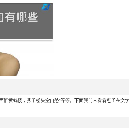
人西辞黄鹤楼，燕子楼头空自愁”等等。下面我们来看看燕子在文