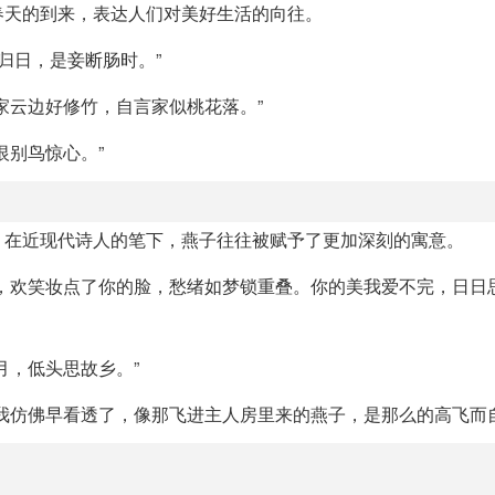
春天的到来，表达人们对美好生活的向往。
归日，是妾断肠时。”
家云边好修竹，自言家似桃花落。”
恨别鸟惊心。”
。在近现代诗人的笔下，燕子往往被赋予了更加深刻的寓意。
，欢笑妆点了你的脸，愁绪如梦锁重叠。你的美我爱不完，日日
月，低头思故乡。”
我仿佛早看透了，像那飞进主人房里来的燕子，是那么的高飞而自