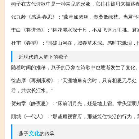
燕子在古代诗歌中是一种常见的形象，它往往被用来描述
张九龄《感遇·春思》：“燕草如碧丝，秦桑低绿枝。当君怀
李白《将进酒》：“桃花潭水深千尺，不及飞蓬万里挑。君
杜甫《春望》：“国破山河在，城春草木深。感时花溅泪，
近现代诗人笔下的燕子
随着时间的推移，燕子的形象在诗歌中也逐渐发生了变化
徐志摩《再别康桥》：“天涯地角有穷时，只有相思无尽处
君，共饮长江水。”
贺知章《静夜思》：“床前明月光，疑是地上霜。举头望明
顾城《一代人》：“那些顾视官府，那些笼住快活的行为，
文化
燕子
的传承