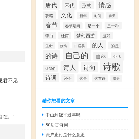
情感
唐代
宋代
形式
文化
攻略
新年
时间
春天
春节
是一种
是一个
春节期间
梦幻西游
李白
杜甫
游戏
的人
的是
生命
疫情
白居易
自己的
的诗
自然
让人
诗歌
诗人
诗句
让我们
诗词
还不
这是
这首诗
都是
思君不见
猜你想看的文章
中山到饶平过年吗
在。”
80后古诗词
账户止付是什么意思