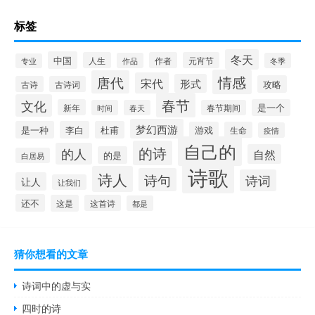
标签
冬天
中国
人生
作者
元宵节
作品
冬季
专业
情感
唐代
宋代
形式
攻略
古诗
古诗词
春节
文化
新年
是一个
时间
春天
春节期间
梦幻西游
是一种
李白
杜甫
游戏
生命
疫情
自己的
的诗
的人
自然
的是
白居易
诗歌
诗人
诗句
诗词
让人
让我们
还不
这是
这首诗
都是
猜你想看的文章
诗词中的虚与实
四时的诗