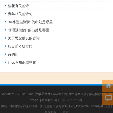
桂花有关的诗
青年相关的诗句
“年华逝波渐掷”的出处是哪里
“刺肥剧锄奸”的出处是哪里
关于思念朋友的古诗
历史系考研方向
诗的起
什么叫知识结构化
Copyright © 2012 - 2026
文学艺术网
Powered by
网站分类目录
|
精选推荐文章
|
网
站地图
|
疑难解答
粤ICP备05119915号
声明：本站内容来自互联网，如信息有错误可发邮件到f_fb#foxmail.com说明，我们
会及时纠正，谢谢