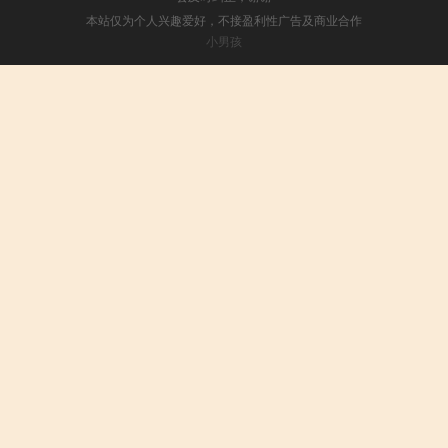
本站仅为个人兴趣爱好，不接盈利性广告及商业合作
小男孩