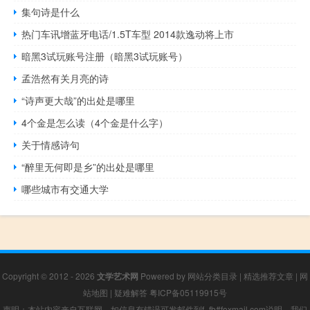
集句诗是什么
热门车讯增蓝牙电话/1.5T车型 2014款逸动将上市
暗黑3试玩账号注册（暗黑3试玩账号）
孟浩然有关月亮的诗
“诗声更大哉”的出处是哪里
4个金是怎么读（4个金是什么字）
关于情感诗句
“醉里无何即是乡”的出处是哪里
哪些城市有交通大学
Copyright © 2012 - 2026
文学艺术网
Powered by
网站分类目录
|
精选推荐文章
|
网
站地图
|
疑难解答
粤ICP备05119915号
声明：本站内容来自互联网，如信息有错误可发邮件到f_fb#foxmail.com说明，我们