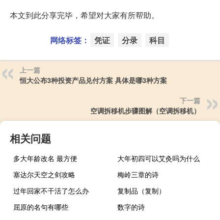
本文到此分享完毕，希望对大家有所帮助。
网络标签：
凭证
分录
科目
上一篇
恒大公布3种投资产品兑付方案 具体是哪3种方案
下一篇
空调拆移机步骤图解（空调拆移机）
相关问题
多大年龄改名 最方便
大年初四可以艾灸吗为什么
塞达尔天空之剑攻略
梅岭三章的诗
过年回家不干活了怎么办
复制品（复制）
屈原的名句有哪些
数字的诗