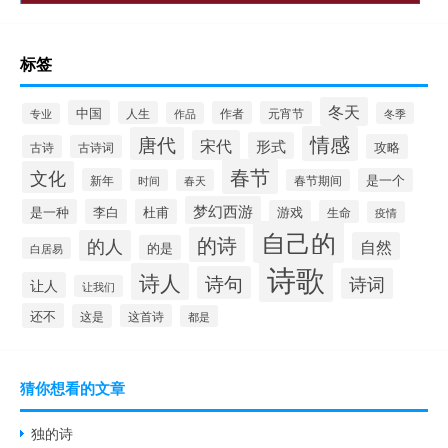
标签
冬天
中国
人生
作者
元宵节
作品
冬季
专业
情感
唐代
宋代
形式
攻略
古诗
古诗词
春节
文化
新年
是一个
时间
春天
春节期间
梦幻西游
是一种
李白
杜甫
游戏
生命
疫情
自己的
的诗
的人
自然
的是
白居易
诗歌
诗人
诗句
诗词
让人
让我们
还不
这是
这首诗
都是
猜你想看的文章
独的诗