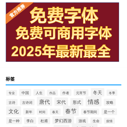
标签
冬天
中国
人生
作者
元宵节
作品
冬季
专业
情感
唐代
宋代
形式
攻略
古诗
古诗词
春节
文化
新年
是一个
时间
春天
春节期间
梦幻西游
是一种
李白
杜甫
游戏
生命
疫情