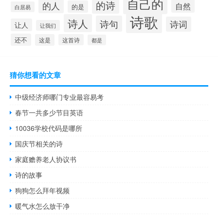
自己的
的诗
的人
自然
的是
白居易
诗歌
诗人
诗句
诗词
让人
让我们
还不
这是
这首诗
都是
猜你想看的文章
中级经济师哪门专业最容易考
春节一共多少节目英语
10036学校代码是哪所
国庆节相关的诗
家庭赡养老人协议书
诗的故事
狗狗怎么拜年视频
暖气水怎么放干净