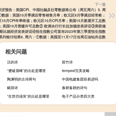
下一篇
经济预告：美国CPI、中国社融及社零数据将公布（周五周六）5. 周
①数据：英国10月季调后零售销售月率；欧元区9月季调后经常帐；
10月CPI年率终值；欧元区10月CPI月率；美国10月新屋开工总数
；美国10月营建许可总数② 欧洲央行行长拉加德发表讲话③美联储
斯比就经济发表讲话④恒生指数公司宣布2023年第三季度恒生指数
系列检讨结果6. 周六：①数据：美国至11月17日当周石油钻井总数
相关问题
汉的诗
斑竹诗
“蹙破眉峰”的出处是哪里
tempest完美攻略
陶渊明的古诗两句
中国电建集团容易进吗
赋得诗
春耕备耕的诗句
“生世仍须臾”的出处是哪里
电子产品分类四大类