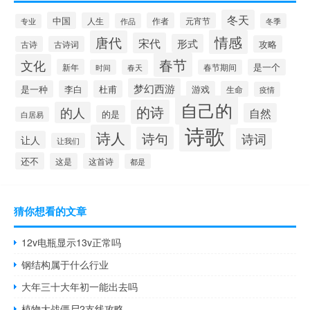
冬天
中国
人生
作者
元宵节
作品
冬季
专业
情感
唐代
宋代
形式
攻略
古诗
古诗词
春节
文化
新年
是一个
时间
春天
春节期间
梦幻西游
是一种
李白
杜甫
游戏
生命
疫情
自己的
的诗
的人
自然
的是
白居易
诗歌
诗人
诗句
诗词
让人
让我们
还不
这是
这首诗
都是
猜你想看的文章
12v电瓶显示13v正常吗
钢结构属于什么行业
大年三十大年初一能出去吗
植物大战僵尸2支线攻略