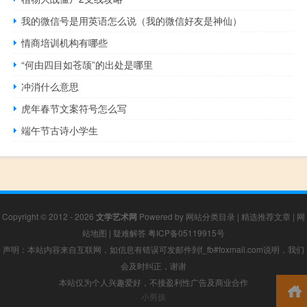
我的微信号是用英语怎么说（我的微信好友是神仙）
情商培训机构有哪些
“何由四目如苍颉”的出处是哪里
冲消什么意思
虎年春节文案符号怎么写
端午节古诗小学生
Copyright © 2012 - 2026
文学艺术网
Powered by
网站分类目录
|
精选推荐文章
|
网
站地图
|
疑难解答
粤ICP备05119915号
声明：本站内容来自互联网，如信息有错误可发邮件到f_fb#foxmail.com说明，我们
会及时纠正，谢谢
本站仅为个人兴趣爱好，不接盈利性广告及商业合作
小男孩