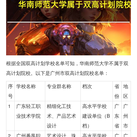
根据全国双高计划学校名单可知，华南师范大学不属于双
高计划院校。以下是广州市双高计划院校名单：
序
学校名称
专业群名称
档次
省
地
号
份
区
1
广东轻工职
精细化工技
高水平学校
广
广
业技术学院
术、产品艺术
建设单位（B
东
州
设计
档）
省
市
2
广州番禺职
艺术设计、珠
高水平学校
广
广