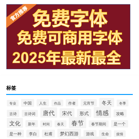
标签
冬天
中国
人生
作者
元宵节
作品
冬季
专业
情感
唐代
宋代
形式
攻略
古诗
古诗词
春节
文化
新年
是一个
时间
春天
春节期间
梦幻西游
是一种
李白
杜甫
游戏
生命
疫情