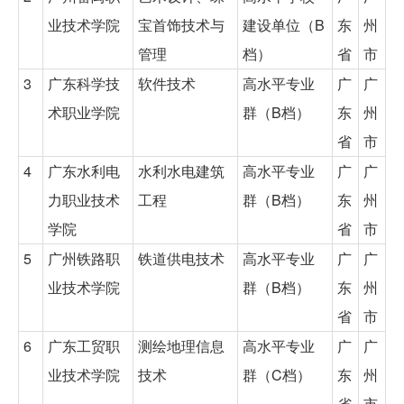
业技术学院
宝首饰技术与
建设单位（B
东
州
管理
档）
省
市
3
广东科学技
软件技术
高水平专业
广
广
术职业学院
群（B档）
东
州
省
市
4
广东水利电
水利水电建筑
高水平专业
广
广
力职业技术
工程
群（B档）
东
州
学院
省
市
5
广州铁路职
铁道供电技术
高水平专业
广
广
业技术学院
群（B档）
东
州
省
市
6
广东工贸职
测绘地理信息
高水平专业
广
广
业技术学院
技术
群（C档）
东
州
省
市