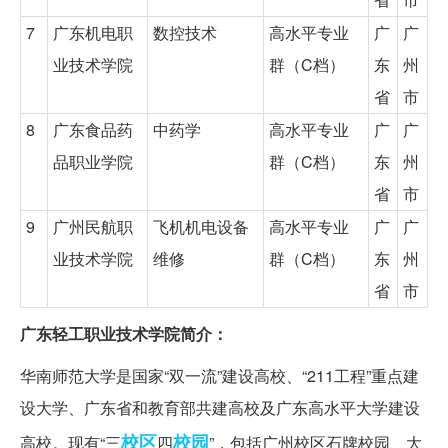
7
广东机电职
数控技术
高水平专业
广
广
业技术学院
群（C档）
东
州
省
市
8
广东食品药
中药学
高水平专业
广
广
品职业学院
群（C档）
东
州
省
市
9
广州民航职
飞机机电设备
高水平专业
广
广
业技术学院
维修
群（C档）
东
州
省
市
广东轻工职业技术学院简介：
华南师范大学是国家“双一流”建设高校、“211工程”重点建
设大学、广东省和教育部共建高校及广东高水平大学建设
校区
校园
高校。现有“三
四
”，包括广州校区石牌校园、大