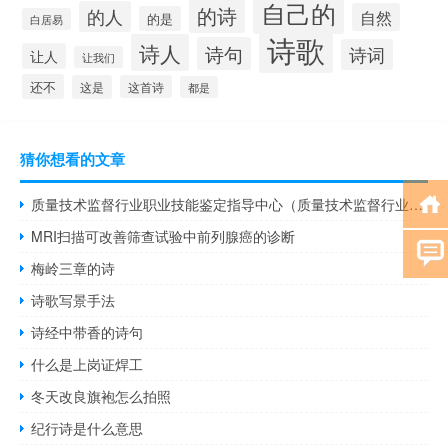
自己的
的诗
的人
自然
的是
白居易
诗歌
诗人
诗句
诗词
让人
让我们
还不
这是
这首诗
都是
猜你想看的文章
质量技术监督行业职业技能鉴定指导中心（质量技术监督行业职业技能鉴定指导中心）
MRI扫描可改善筛查试验中前列腺癌的诊断
梅岭三章的诗
诗歌写景手法
诗经中带香的诗句
什么是上岗证焊工
冬天改良旗袍怎么拍照
纪行诗是什么意思