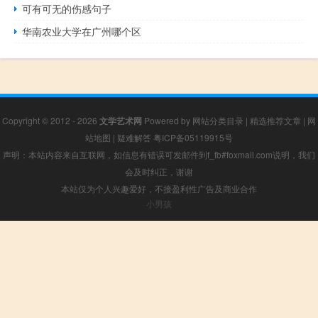
可有可无的伤感句子
华南农业大学在广州哪个区
Copyright © 2012 - 2026
文学艺术网
Powered by
网站分类目录
|
精选推荐文章
|
网
站地图
|
疑难解答
粤ICP备05119915号
声明：本站内容来自互联网，如信息有错误可发邮件到f_fb#foxmail.com说明，我们
会及时纠正，谢谢
本站仅为个人兴趣爱好，不接盈利性广告及商业合作
小男孩