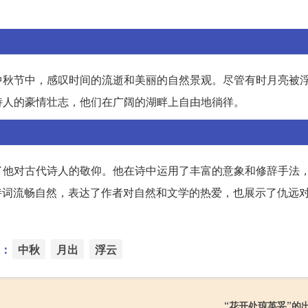
中秋节中，感叹时间的流逝和美丽的自然景观。尽管有时月亮被
诗人的豪情壮志，他们在广阔的湖畔上自由地徜徉。
他对古代诗人的敬仰。他在诗中运用了丰富的意象和修辞手法，
首诗词流畅自然，表达了作者对自然和文学的热爱，也展示了仇远
：
中秋
月出
浮云
“花开处琼英妥”的