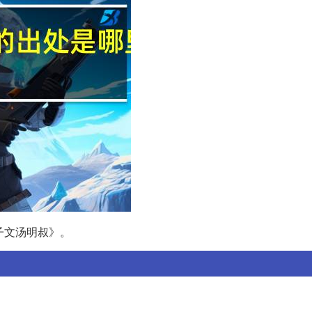
子文汤明叔》。