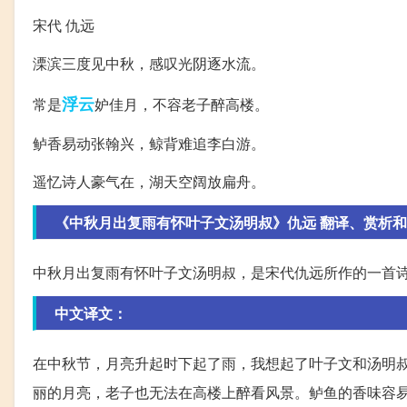
宋代 仇远
溧滨三度见中秋，感叹光阴逐水流。
浮云
常是
妒佳月，不容老子醉高楼。
鲈香易动张翰兴，鲸背难追李白游。
遥忆诗人豪气在，湖天空阔放扁舟。
《中秋月出复雨有怀叶子文汤明叔》仇远 翻译、赏析
中秋月出复雨有怀叶子文汤明叔，是宋代仇远所作的一首
中文译文：
在中秋节，月亮升起时下起了雨，我想起了叶子文和汤明
丽的月亮，老子也无法在高楼上醉看风景。鲈鱼的香味容