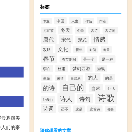
标签
中国
人生
作者
作品
专业
冬天
元宵节
古诗
古诗词
冬季
情感
唐代
宋代
形式
文化
攻略
新年
时间
春天
春节
是一种
是一个
春节期间
梦幻西游
李白
杜甫
游戏
的人
的是
生命
疫情
白居易
自己的
的诗
自然
让人
诗歌
诗人
诗句
让我们
诗词
还不
这是
这首诗
都是
浮云遮挡美
诗人们的豪
猜你想看的文章