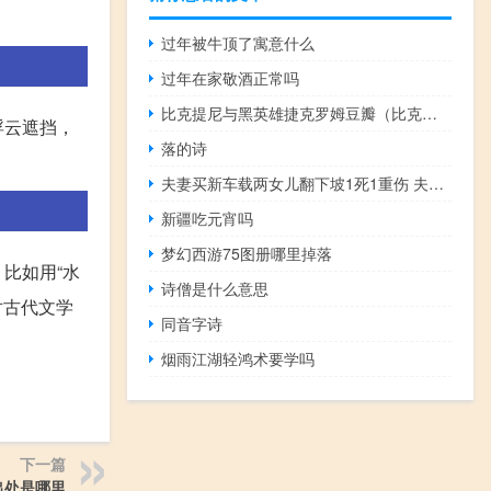
过年被牛顶了寓意什么
过年在家敬酒正常吗
比克提尼与黑英雄捷克罗姆豆瓣（比克提尼与黑英雄捷克罗姆）
浮云遮挡，
落的诗
夫妻买新车载两女儿翻下坡1死1重伤 夫妻车载两女儿翻下坡1死1重伤后续
新疆吃元宵吗
梦幻西游75图册哪里掉落
比如用“水
诗僧是什么意思
对古代文学
同音字诗
烟雨江湖轻鸿术要学吗
下一篇
出处是哪里