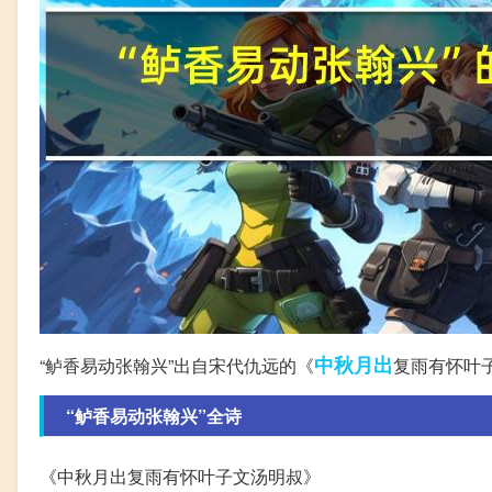
中秋
月出
“鲈香易动张翰兴”出自宋代仇远的《
复雨有怀叶
“鲈香易动张翰兴”全诗
《中秋月出复雨有怀叶子文汤明叔》