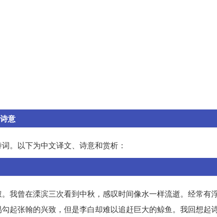
和诗意
诗词。以下为中文译文、诗意和赏析：
叔。我曾在溧滨三次看到中秋，感叹时间像水一样流逝。经常有
易勾起张翰的兴致，但是李白却难以追赶巨大的鲸鱼。我回想起