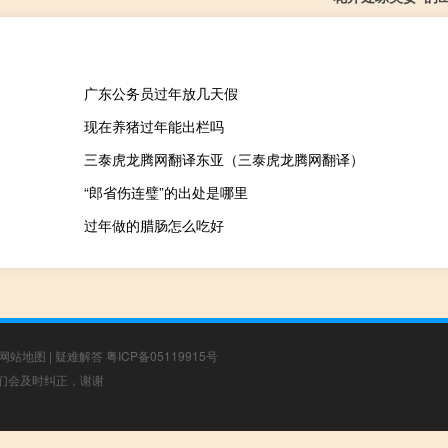
广东公务员过年放几天假
现在养猪过年能出栏吗
三泰虎龙腾网翻译东亚（三泰虎龙腾网翻译）
“郎省伤连璧”的出处是哪里
过年做的腊肠怎么吃好
网站地图
|
疑难解答
粤ICP备05119915号
，我们会及时纠正，谢谢