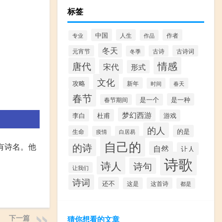
标签
中国
人生
作者
作品
专业
冬天
元宵节
古诗
古诗词
冬季
情感
唐代
宋代
形式
文化
攻略
新年
时间
春天
春节
是一种
是一个
春节期间
梦幻西游
李白
杜甫
游戏
的人
的是
生命
疫情
白居易
自己的
的诗
有诗名。他
自然
让人
诗歌
诗人
诗句
让我们
诗词
还不
这是
这首诗
都是
下一篇
猜你想看的文章