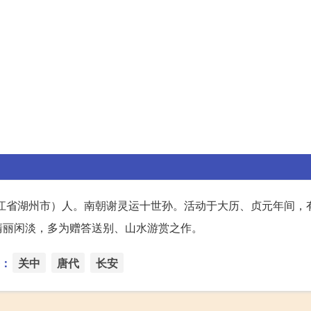
江省湖州市）人。南朝谢灵运十世孙。活动于大历、贞元年间，
清丽闲淡，多为赠答送别、山水游赏之作。
：
关中
唐代
长安