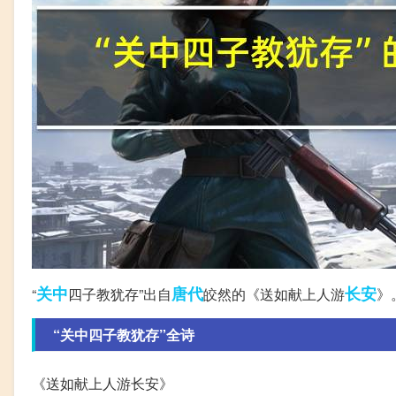
关中
唐代
长安
“
四子教犹存”出自
皎然的《送如献上人游
》
“关中四子教犹存”全诗
《送如献上人游长安》