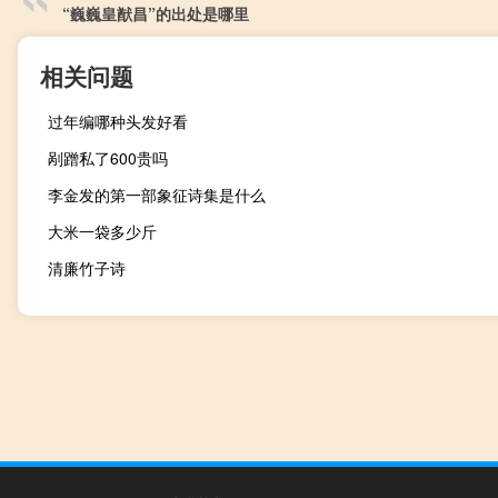
“巍巍皇猷昌”的出处是哪里
相关问题
过年编哪种头发好看
剐蹭私了600贵吗
李金发的第一部象征诗集是什么
大米一袋多少斤
清廉竹子诗