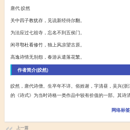
唐代 皎然
关中四子教犹存，见说新经待尔翻。
为法应过七祖寺，忘名不到五侯门。
闲寻鄠杜看修竹，独上风凉望古原。
高逸诗情无别怨，春游从遣落花繁。
作者简介(皎然)
皎然，唐代诗僧。生卒年不详。俗姓谢，字清昼，吴兴(浙
的《诗式》为当时诗格一类作品中较有价值的一部。其诗
网络标签
上一篇