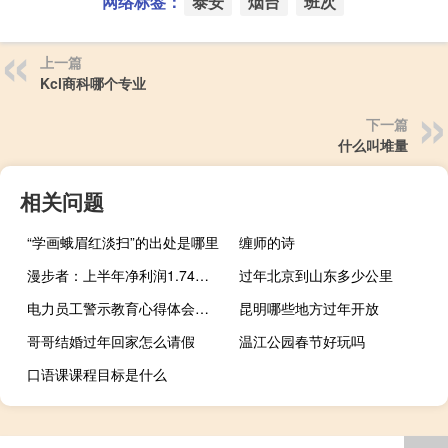
网络标签：
泰安
烟台
班次
上一篇
Kcl商科哪个专业
下一篇
什么叫堆量
相关问题
“学画蛾眉红淡扫”的出处是哪里
缠师的诗
漫步者：上半年净利润1.74亿元同比增长64.51%
过年北京到山东多少公里
电力员工警示教育心得体会（电力方面警示录的读后感 (100分)）
昆明哪些地方过年开放
哥哥结婚过年回家怎么请假
温江公园春节好玩吗
口语课课程目标是什么