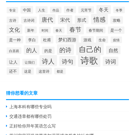
冬天
中国
人生
作者
元宵节
作品
冬季
专业
情感
唐代
宋代
形式
攻略
古诗
古诗词
春节
文化
新年
是一个
时间
春天
春节期间
梦幻西游
是一种
李白
杜甫
游戏
生命
疫情
自己的
的诗
的人
自然
的是
白居易
诗歌
诗人
诗句
诗词
让人
让我们
还不
这是
这首诗
都是
猜你想看的文章
上海本科有哪些专业吗
交通违章都有哪些处罚
正好给你拜年英语怎么写