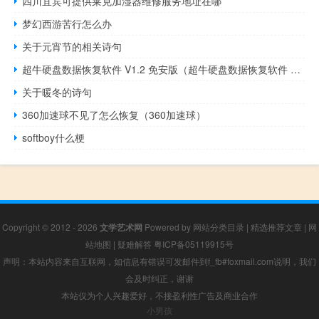
四川宜宾可提供莱克加湿器维修服务地址在哪
梦幻西游苦行怎么办
关于元宵节的相关诗句
超牛硬盘数据恢复软件 V1.2 免安版（超牛硬盘数据恢复软件 V1.2 免安版功能简介）
关于暖冬的诗句
360加速球不见了怎么恢复（360加速球）
softboy什么梗
Copyright © 2012 - 2026
文学艺术网
Powered by
网站分类目录
|
精选推荐文章
|
网
站地图
|
疑难解答
粤ICP备05119915号
声明：本站内容来自互联网，如信息有错误可发邮件到f_fb#foxmail.com说明，我们
会及时纠正，谢谢
本站仅为个人兴趣爱好，不接盈利性广告及商业合作
小男孩