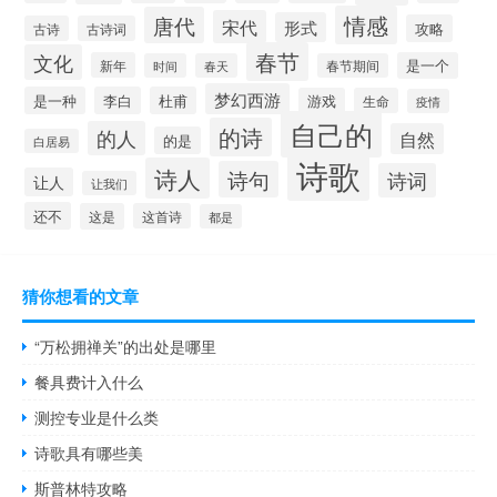
情感
唐代
宋代
形式
攻略
古诗
古诗词
春节
文化
新年
是一个
时间
春天
春节期间
梦幻西游
是一种
李白
杜甫
游戏
生命
疫情
自己的
的诗
的人
自然
的是
白居易
诗歌
诗人
诗句
诗词
让人
让我们
还不
这是
这首诗
都是
猜你想看的文章
“万松拥禅关”的出处是哪里
餐具费计入什么
测控专业是什么类
诗歌具有哪些美
斯普林特攻略