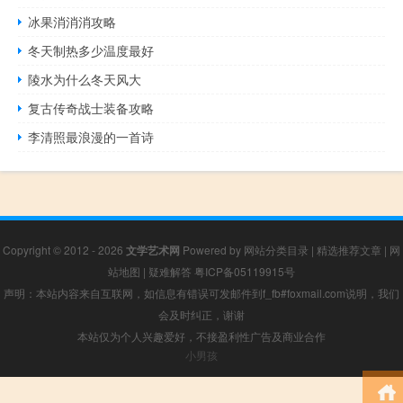
冰果消消消攻略
冬天制热多少温度最好
陵水为什么冬天风大
复古传奇战士装备攻略
李清照最浪漫的一首诗
Copyright © 2012 - 2026
文学艺术网
Powered by
网站分类目录
|
精选推荐文章
|
网
站地图
|
疑难解答
粤ICP备05119915号
声明：本站内容来自互联网，如信息有错误可发邮件到f_fb#foxmail.com说明，我们
会及时纠正，谢谢
本站仅为个人兴趣爱好，不接盈利性广告及商业合作
小男孩