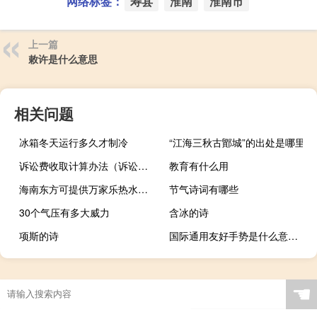
网络标签：
寿县
淮南
淮南市
上一篇
敕许是什么意思
相关问题
冰箱冬天运行多久才制冷
“江海三秋古鄮城”的出处是哪里
诉讼费收取计算办法（诉讼费计算方法）
教育有什么用
海南东方可提供万家乐热水器维修服务地址在哪
节气诗词有哪些
30个气压有多大威力
含冰的诗
项斯的诗
国际通用友好手势是什么意思什么梗
☚