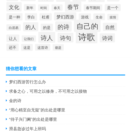
春节
文化
新年
是一个
时间
春天
春节期间
梦幻西游
是一种
李白
杜甫
游戏
生命
疫情
自己的
的诗
的人
自然
的是
白居易
诗歌
诗人
诗句
诗词
让人
让我们
还不
这是
这首诗
都是
猜你想看的文章
梦幻西游苦行怎么办
求备之心，可用之以修身，不可用之以接物
金的诗
“用心精至自无疑”的出处是哪里
“待子兴门阑”的出处是哪里
滑县急诊过年上班吗