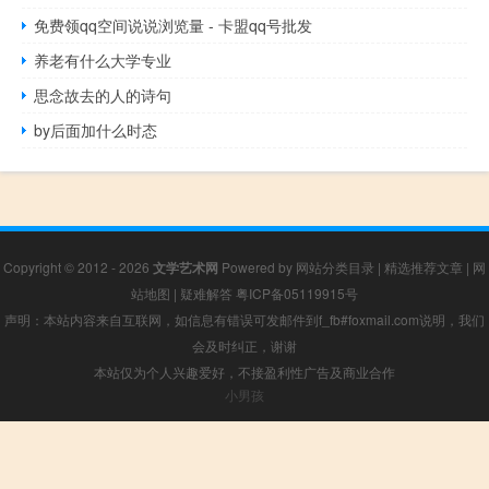
免费领qq空间说说浏览量 - 卡盟qq号批发
养老有什么大学专业
思念故去的人的诗句
by后面加什么时态
Copyright © 2012 - 2026
文学艺术网
Powered by
网站分类目录
|
精选推荐文章
|
网
站地图
|
疑难解答
粤ICP备05119915号
声明：本站内容来自互联网，如信息有错误可发邮件到f_fb#foxmail.com说明，我们
会及时纠正，谢谢
本站仅为个人兴趣爱好，不接盈利性广告及商业合作
小男孩