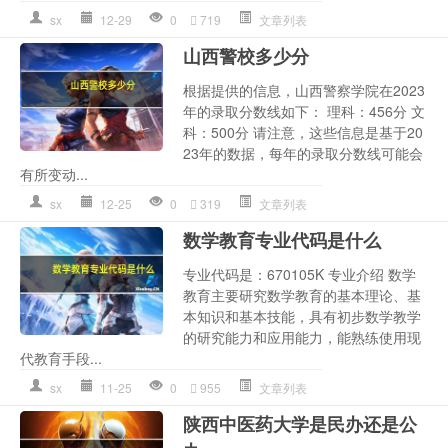
sx
12-29
0
719
文章列表
山西警校多少分
根据提供的信息，山西警察学院在2023
年的录取分数线如下： 理科：456分 文
科：500分 请注意，这些信息是基于20
23年的数据，每年的录取分数线可能会
有所变动...
sx
12-25
0
319
文章列表
数学教育专业代码是什么
专业代码是：670105K 专业介绍 数学
教育主要研究数学教育的基本理论、基
本知识和基本技能，具有初步数学教学
的研究能力和应用能力，能熟练使用现
代教育手段...
sx
11-25
0
955
文章列表
陕西中医药大学是民办还是公