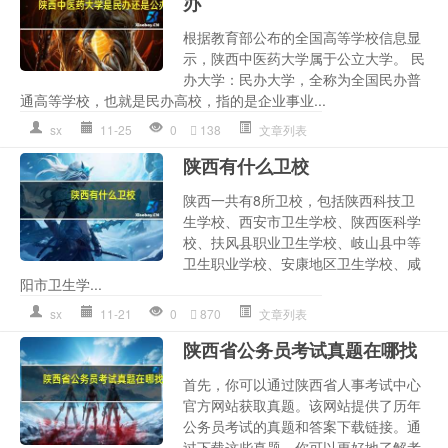
办
根据教育部公布的全国高等学校信息显
示，陕西中医药大学属于公立大学。 民
办大学：民办大学，全称为全国民办普
通高等学校，也就是民办高校，指的是企业事业...
sx
11-25
0
138
文章列表
陕西有什么卫校
陕西一共有8所卫校，包括陕西科技卫
生学校、西安市卫生学校、陕西医科学
校、扶风县职业卫生学校、岐山县中等
卫生职业学校、安康地区卫生学校、咸
阳市卫生学...
sx
11-21
0
870
文章列表
陕西省公务员考试真题在哪找
首先，你可以通过陕西省人事考试中心
官方网站获取真题。该网站提供了历年
公务员考试的真题和答案下载链接。通
过下载这些真题，你可以更好地了解考