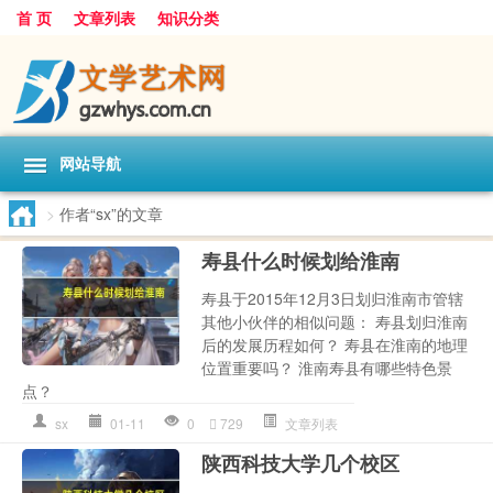
首 页
文章列表
知识分类
网站导航
>
作者“sx”的文章
寿县什么时候划给淮南
寿县于2015年12月3日划归淮南市管辖
其他小伙伴的相似问题： 寿县划归淮南
后的发展历程如何？ 寿县在淮南的地理
位置重要吗？ 淮南寿县有哪些特色景
点？
sx
01-11
0
729
文章列表
陕西科技大学几个校区