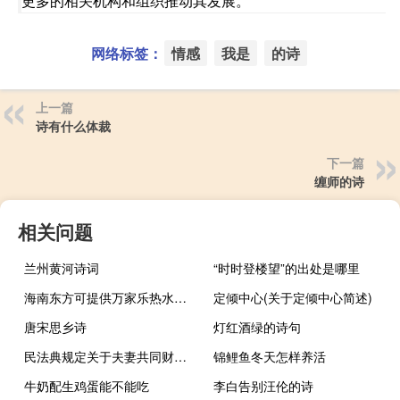
更多的相关机构和组织推动其发展。
网络标签：
情感
我是
的诗
上一篇
诗有什么体裁
下一篇
缠师的诗
相关问题
兰州黄河诗词
“时时登楼望”的出处是哪里
海南东方可提供万家乐热水器维修服务地址在哪
定倾中心(关于定倾中心简述)
唐宋思乡诗
灯红酒绿的诗句
民法典规定关于夫妻共同财产怎么认定
锦鲤鱼冬天怎样养活
牛奶配生鸡蛋能不能吃
李白告别汪伦的诗