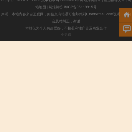
站地图
|
疑难解答
粤ICP备05119915号
声明：本站内容来自互联网，如信息有错误可发邮件到f_fb#foxmail.com说明，我们
会及时纠正，谢谢
本站仅为个人兴趣爱好，不接盈利性广告及商业合作
小男孩