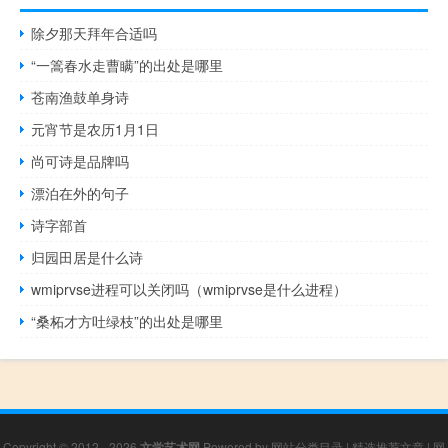
除夕那天拜年合适吗
“一篙春水走曹瞒”的出处是哪里
苍南渔鼓单身诗
元宵节是农历1月1日
尚可诗是品牌吗
漂泊在外的句子
诗字部首
归园田居是什么诗
wmiprvse进程可以关闭吗（wmiprvse是什么进程）
“桑柘才方吐绿枝”的出处是哪里
Copyright © 2012 - 2026
文学艺术网
Powered by
网站分类目录
|
精选推荐文章
|
网