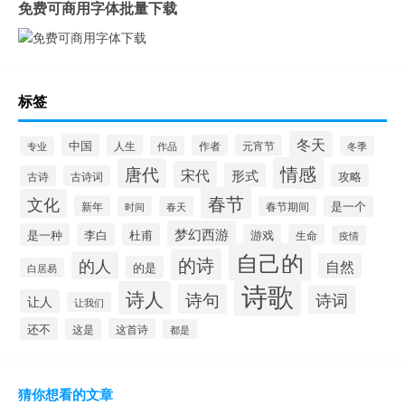
免费可商用字体批量下载
标签
冬天
中国
人生
作者
元宵节
作品
冬季
专业
情感
唐代
宋代
形式
攻略
古诗
古诗词
春节
文化
新年
是一个
时间
春天
春节期间
梦幻西游
是一种
李白
杜甫
游戏
生命
疫情
自己的
的诗
的人
自然
的是
白居易
诗歌
诗人
诗句
诗词
让人
让我们
还不
这是
这首诗
都是
猜你想看的文章