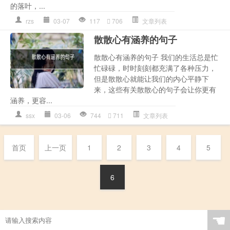
的落叶，...
rzs
03-07
117
706
文章列表
散散心有涵养的句子
散散心有涵养的句子 我们的生活总是忙
忙碌碌，时时刻刻都充满了各种压力，
但是散散心就能让我们的内心平静下
来，这些有关散散心的句子会让你更有
涵养，更容...
ssx
03-06
744
711
文章列表
首页
上一页
1
2
3
4
5
6
☚