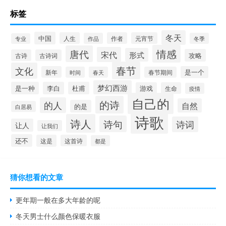
标签
冬天
中国
人生
作者
元宵节
作品
冬季
专业
情感
唐代
宋代
形式
攻略
古诗
古诗词
春节
文化
新年
是一个
时间
春天
春节期间
梦幻西游
是一种
李白
杜甫
游戏
生命
疫情
自己的
的诗
的人
自然
的是
白居易
诗歌
诗人
诗句
诗词
让人
让我们
还不
这是
这首诗
都是
猜你想看的文章
更年期一般在多大年龄的呢
冬天男士什么颜色保暖衣服