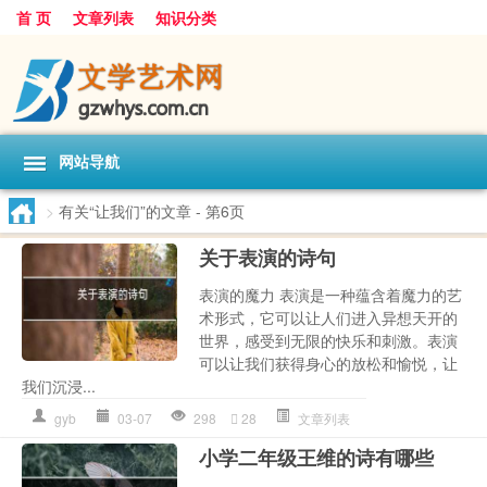
首 页
文章列表
知识分类
网站导航
>
有关“让我们”的文章
- 第6页
关于表演的诗句
表演的魔力 表演是一种蕴含着魔力的艺
术形式，它可以让人们进入异想天开的
世界，感受到无限的快乐和刺激。表演
可以让我们获得身心的放松和愉悦，让
我们沉浸...
gyb
03-07
298
28
文章列表
小学二年级王维的诗有哪些