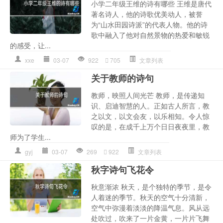
小学二年级王维的诗有哪些 王维是唐代
著名诗人，他的诗歌优美动人，被誉
为“山水田园诗派”的代表人物。他的诗
歌中融入了他对自然景物的热爱和敏锐
的感受，让...
xxe
03-07
922
705
文章列表
关于教师的诗句
教师，映照人间光芒 教师，是传递知
识、启迪智慧的人。正如古人所言，教
之以文，以文会友，以乐相知。令人惊
叹的是，在成千上万个日日夜夜里，教
师为了学生...
gyj
03-07
269
922
文章列表
秋字诗句飞花令
秋意渐浓 秋天，是个独特的季节，是令
人着迷的季节。秋天的空气十分清新，
空气中弥漫着淡淡的降温气息。风从远
处吹过，吹来了一片金黄，一片片飞舞