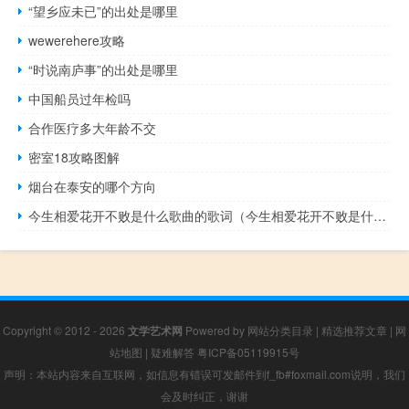
“望乡应未已”的出处是哪里
wewerehere攻略
“时说南庐事”的出处是哪里
中国船员过年检吗
合作医疗多大年龄不交
密室18攻略图解
烟台在泰安的哪个方向
今生相爱花开不败是什么歌曲的歌词（今生相爱花开不败是什么歌）
Copyright © 2012 - 2026
文学艺术网
Powered by
网站分类目录
|
精选推荐文章
|
网
站地图
|
疑难解答
粤ICP备05119915号
声明：本站内容来自互联网，如信息有错误可发邮件到f_fb#foxmail.com说明，我们
会及时纠正，谢谢