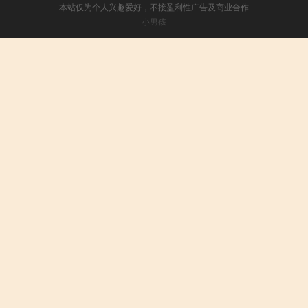
本站仅为个人兴趣爱好，不接盈利性广告及商业合作
小男孩