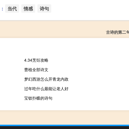
：
当代
情感
诗句
古诗的第二
4.34烹饪攻略
曹植全部诗文
梦幻西游怎么开青龙内政
过年吃什么最能让老人好
宝钗扑蝶的诗句