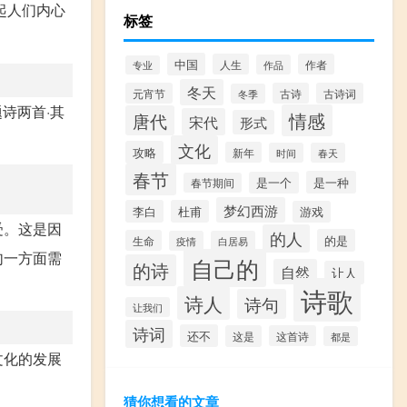
起人们内心
标签
中国
人生
作者
作品
专业
冬天
元宵节
古诗
古诗词
冬季
诗两首·其
情感
唐代
宋代
形式
文化
攻略
新年
时间
春天
春节
是一种
是一个
春节期间
梦幻西游
李白
杜甫
游戏
受。这是因
的人
的是
生命
疫情
白居易
句一方面需
自己的
的诗
自然
让人
诗歌
诗人
诗句
让我们
诗词
还不
这是
这首诗
都是
文化的发展
猜你想看的文章