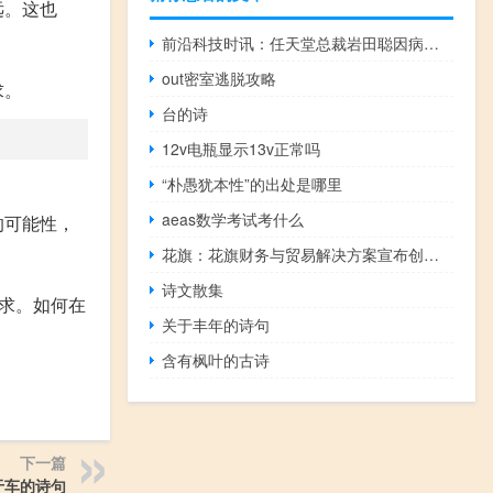
远。这也
前沿科技时讯：任天堂总裁岩田聪因病逝世：享年55岁
out密室逃脱攻略
求。
台的诗
12v电瓶显示13v正常吗
“朴愚犹本性”的出处是哪里
aeas数学考试考什么
的可能性，
花旗：花旗财务与贸易解决方案宣布创建和试点花旗代币服务用于现金管理和贸易融资
诗文散集
求。如何在
关于丰年的诗句
含有枫叶的古诗
下一篇
于车的诗句