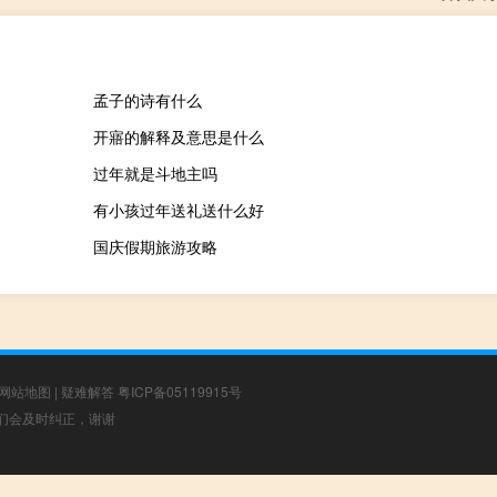
孟子的诗有什么
开寤的解释及意思是什么
过年就是斗地主吗
有小孩过年送礼送什么好
国庆假期旅游攻略
网站地图
|
疑难解答
粤ICP备05119915号
，我们会及时纠正，谢谢