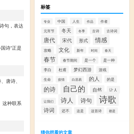
标签
中国
人生
作者
作品
专业
诗句，表达
冬天
元宵节
古诗
古诗词
冬季
情感
唐代
宋代
形式
国诗”正是
文化
攻略
新年
时间
春天
春节
是一种
是一个
春节期间
梦幻西游
李白
杜甫
游戏
的人
的是
生命
疫情
白居易
诗、唐诗、
自己的
的诗
自然
让人
诗歌
诗人
诗句
让我们
。这种联系
诗词
还不
这是
这首诗
都是
猜你想看的文章