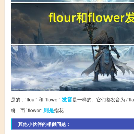
发音
是的，`flour` 和 `flower`
是一样的。它们都发音为 /ˈfl
则是
粉，而 `flower`
指花
其他小伙伴的相似问题：