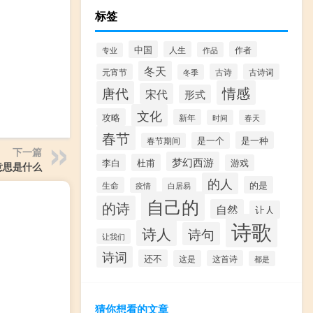
标签
中国
人生
作者
作品
专业
冬天
元宵节
古诗
古诗词
冬季
情感
唐代
宋代
形式
文化
攻略
新年
时间
春天
春节
是一种
是一个
春节期间
下一篇
梦幻西游
李白
杜甫
游戏
意思是什么
的人
的是
生命
疫情
白居易
自己的
的诗
自然
让人
诗歌
诗人
诗句
让我们
诗词
还不
这是
这首诗
都是
猜你想看的文章