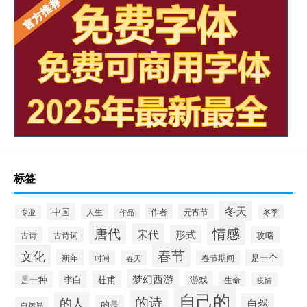
标签
冬天
中国
人生
作者
元宵节
作品
冬季
专业
情感
唐代
宋代
形式
攻略
古诗
古诗词
春节
文化
新年
是一个
时间
春天
春节期间
梦幻西游
是一种
李白
杜甫
游戏
生命
疫情
自己的
的诗
的人
自然
的是
白居易