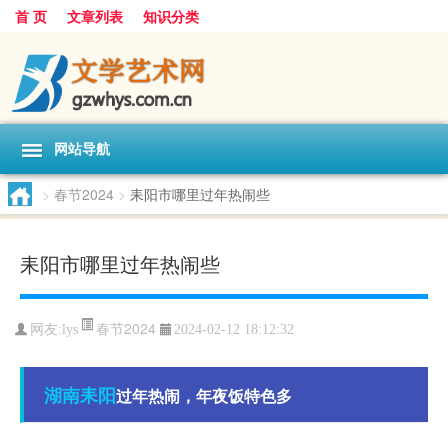
首 页
文章列表
知识分类
网站导航
>
春节2024
>
耒阳市哪里过年热闹些
耒阳市哪里过年热闹些
春节2024
网友:
lys
2024-02-12 18:12:32
湖南
耒阳
过年热闹，年夜饭特色多