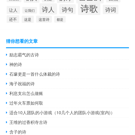
诗歌
诗人
诗句
诗词
让人
让我们
还不
这是
这首诗
都是
猜你想看的文章
励志霸气的古诗
神的诗
石壕吏是一首什么体裁的诗
海子祝福的诗
利息支出怎么做账
过年火车票如何取
适合10人团队的小游戏（10几个人的团队小游戏(室内)）
王维的过香积寺古诗
含子的诗